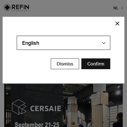
NL
Home
>
Kwaliteit
>
Technische kenmerken
>
ICO-PDF
ICO-PDF
English
Dismiss
Confirm
Aanbevolen nieuws