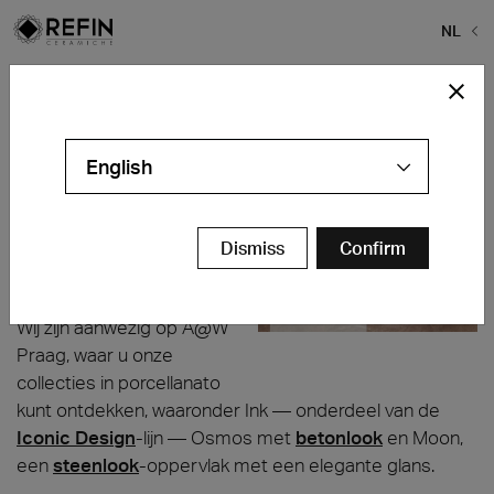
NL
Home
>
Nieuws
>
Architect at Work – Praag 2026
Architect at Work – Praag 2026
English
PVA EXPO
Praag – Tsjechië
17–18 juni
Dismiss
Confirm
Stand 49
Wij zijn aanwezig op A@W
Praag, waar u onze
collecties in porcellanato
kunt ontdekken, waaronder Ink — onderdeel van de
Iconic Design
-lijn — Osmos met
betonlook
en Moon,
een
steenlook
-oppervlak met een elegante glans.