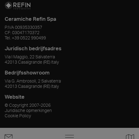
Ceramiche Refin Spa
P.IVA
00935330357
CF:
03047170372
Tel.
+39 0522 990499
Juridisch bedrijfsadres
Via I Maggio, 22 Salvaterra
42013
Casalgrande
(RE)
Italy
Bedrijfsshowroom
Via G. Ambrosoli, 2 Salvaterra
42013
Casalgrande
(RE)
Italy
Website
© Copyright
2007-2026
Juridische opmerkingen
Cookie Policy