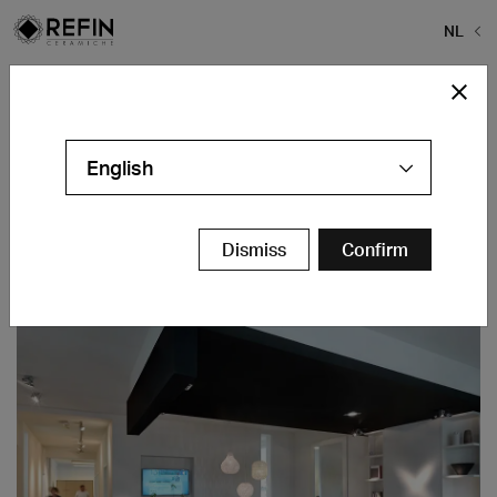
NL
Home
>
Projectgalerij
>
Coach + Result B.V. Office
Coach + Result B.V. Office
English
Ulvenhout - NL
Contact
Dismiss
Confirm