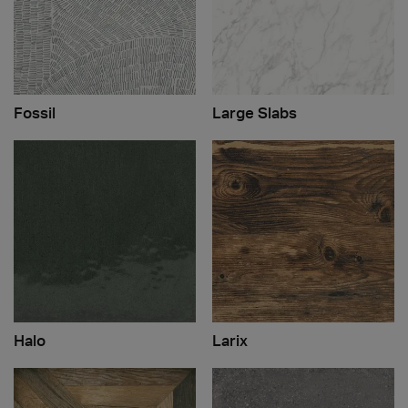
Fossil
Large Slabs
Halo
Larix