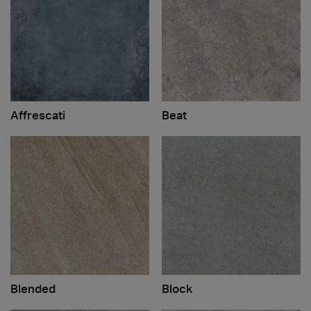
Affrescati
Beat
Blended
Block