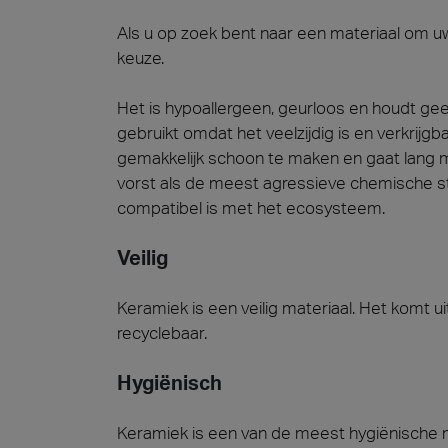
Als u op zoek bent naar een materiaal om uw
keuze.
Cersa
Wij zij
oplossi
Het is hypoallergeen, geurloos en houdt gee
wereld 
gebruikt omdat het veelzijdig is en verkrijgb
onze st
gemakkelijk schoon te maken en gaat lang 
Hards
Archit
vorst als de meest agressieve chemische sto
Lyon 
compatibel is met het ecosysteem.
Veilig
Keramiek is een veilig materiaal. Het komt uit 
recyclebaar.
Hygiënisch
Keramiek is een van de meest hygiënische ma