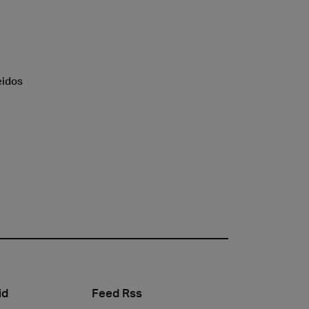
eidos
id
Feed Rss