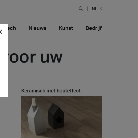
NL
hiTech
Nieuws
Kunst
Bedrijf
 voor uw
Keramisch met houteffect
Food en restaurants
tiera Garden
Bolero Restaurant
Marmer
alfitana
Naklo