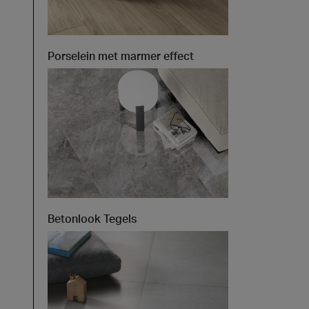
t at Work – Praag 2026
Porselein met marmer effect
llecties ontdekken tijdens Architect at Work in
chië. Bezoek ons op stand 49 op 17 en 18 juni.
 at Work –
2026
Betonlook Tegels