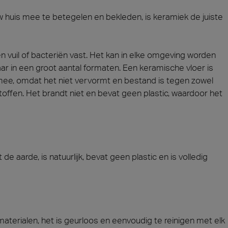
 huis mee te betegelen en bekleden, is keramiek de juiste
ie 2026
Architec
n aanwezig op Cersaie 2026 met innovatieve keramische
Kom onze co
ngen en onderscheidende ontwerpvoorstellen voor de
Praag, Tsje
n vuil of bacteriën vast. Het kan in elke omgeving worden
van de architectuur. We heten je van harte welkom op
aar in een groot aantal formaten. Een keramische vloer is
and!
mee, omdat het niet vervormt en bestand is tegen zowel
teen
Hout
ect at Work –
Architect at Work –
Architect
ffen. Het brandt niet en bevat geen plastic, waardoor het
2026
Warschau 2026
Brussel 
de aarde, is natuurlijk, bevat geen plastic en is volledig
terialen, het is geurloos en eenvoudig te reinigen met elk