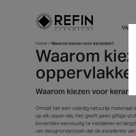
Vloer
Home
>
Waarom kiezen voor keramiek?
Waarom kiez
Uiterlijkheden
Kwaliteit
Highlights
BIM
Nieuws
Refin DTS – Daring Art
Bedrijf
Alle Pr
Ontdek 
Explorations
Kameropstellingen
Waarom kiezen voor
Wonen
Large Slabs
Refin Experience
oppervlakke
keramiek?
Metamorphoses by
Kleuren
Detailhandel
Maatwerk Dikke Tegels
Duurzaamheid
Oliver Laric 2025
Formaten
Food en restaurants
Leginstructies
Made in Italy
Waarom kiezen voor kerami
Glint by Quayola 2024
Kantoren en
Certificaten
Routebeschrijving
Omdat het een volledig natuurlijk materiaal is
Detailh
showrooms
Alle Collecties
Veiligheidsinformatieblad
Contact
Quell
Iconi
op elk oppervlak. Het geeft geen giftige stof
Albigna
Hospitality
bovendien eenvoudig te installeren en langdu
van designonderzoek dat de excellentie van 
Publieke ruimte