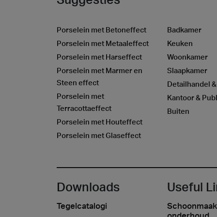
Porselein met Betoneffect
Badkamer
Porselein met Metaaleffect
Keuken
Porselein met Harseffect
Woonkamer
Porselein met Marmer en
Slaapkamer
Steen effect
Detailhandel &
Porselein met
Kantoor & Publ
Terracottaeffect
Buiten
Porselein met Houteffect
Porselein met Glaseffect
Downloads
Useful L
Tegelcatalogi
Schoonmaak
onderhoud