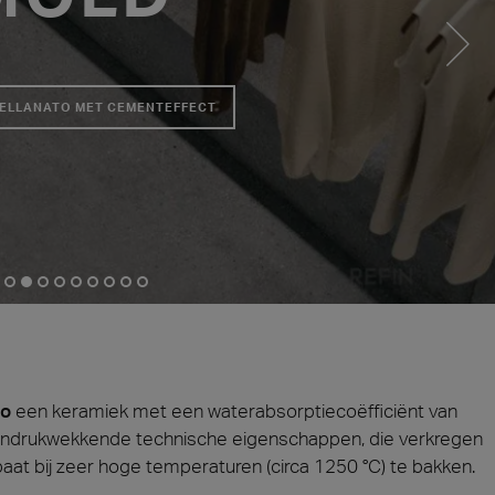
ie 2026
Architec
n aanwezig op Cersaie 2026 met innovatieve keramische
Kom onze co
ngen en onderscheidende ontwerpvoorstellen voor de
Praag, Tsje
ELLANATO MET CEMENTEFFECT
van de architectuur. We heten je van harte welkom op
and!
teen
Hout
ect at Work –
Architect at Work –
Architect
2026
Warschau 2026
Brussel 
to
een keramiek met een waterabsorptiecoëfficiënt van
r indrukwekkende technische eigenschappen, die verkregen
at bij zeer hoge temperaturen (circa 1250 °C) te bakken.