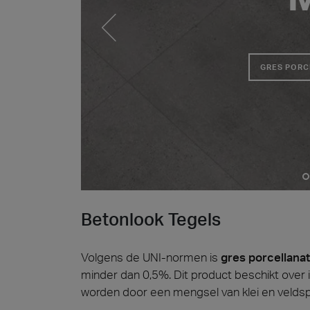
Cersa
Wij zij
oplossi
GRES PORC
wereld 
onze st
Hards
Archit
Lyon 
Betonlook Tegels
Volgens de UNI-normen is
gres porcellana
minder dan 0,5%. Dit product beschikt ove
worden door een mengsel van klei en veldspa