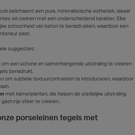
ook belichaamt een pure, minimalistische esthetiek, ideaal
mtes wil creëren met een onderscheidend karakter. Elke
lijke schoonheid van beton te benadrukken, waardoor een
interieur past.
kele suggesties:
t
om een schone en samenhangende uitstraling te creëren
gels benadrukt.
n om subtiele textuurcontrasten te introduceren, waardoor
taan.
en
met kamerplanten, die helpen de stedelijke uitstraling
astvrije sfeer te creëren.
onze porseleinen tegels met