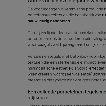
Ontdek de tijdloze elegantie van p
De vooruitgangen in keramische productie 
porcellanato collecties die het uiterlijk van
ru
nauwkeurig nabootsen
.
Dankzij verfijnde decoratietechnieken replic
beton, maar ook de verouderde uitstraling, 
weerspiegelt, wat bijdraagt aan hun tijdloze 
Porseleinen tegels met betonlook voor vlo
texturen die een sterke visuele impact levere
minimalistische esthetiek is vooral effecti
willen creëren, waarbij een ‘geleefde’ uits
prestaties die typisch zijn voor gres porcella
Een collectie porseleinen tegels 
stijlkeuze
Kiezen voor een collectie porseleinen tege