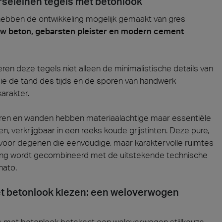
orseleinen tegels met betonlook
hebben de ontwikkeling mogelijk gemaakt van gres
w beton, gebarsten pleister en modern cement
eren deze tegels niet alleen de minimalistische details van
die de tand des tijds en de sporen van handwerk
karakter.
eren en wanden hebben materiaalachtige maar essentiële
n, verkrijgbaar in een reeks koude grijstinten. Deze pure,
ef voor degenen die eenvoudige, maar karaktervolle ruimtes
traling wordt gecombineerd met de uitstekende technische
nato.
met betonlook kiezen: een weloverwogen
ls met betonlook betekent een weloverwogen stijlkeuze