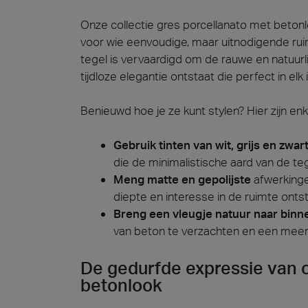
Onze collectie gres porcellanato met betonl
voor wie eenvoudige, maar uitnodigende rui
tegel is vervaardigd om de rauwe en natuur
tijdloze elegantie ontstaat die perfect in elk 
Benieuwd hoe je ze kunt stylen? Hier zijn en
Gebruik tinten van wit, grijs en zwar
die de minimalistische aard van de te
Meng matte en gepolijste
afwerkinge
diepte en interesse in de ruimte onts
Breng een vleugje natuur naar binn
van beton te verzachten en een meer g
De gedurfde expressie van 
betonlook