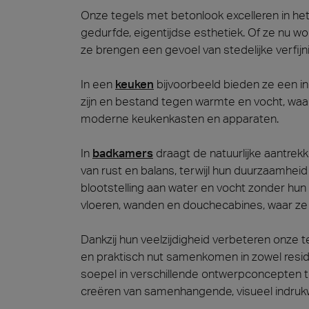
Onze tegels met betonlook excelleren in h
gedurfde, eigentijdse esthetiek. Of ze nu w
ze brengen een gevoel van stedelijke verfijni
In een
keuken
bijvoorbeeld bieden ze een in
zijn en bestand tegen warmte en vocht, waar
moderne keukenkasten en apparaten.
In
badkamers
draagt de natuurlijke aantrek
van rust en balans, terwijl hun duurzaamhei
blootstelling aan water en vocht zonder hun
vloeren, wanden en douchecabines, waar ze s
Dankzij hun veelzijdigheid verbeteren onze t
en praktisch nut samenkomen in zowel res
soepel in verschillende ontwerpconcepten t
creëren van samenhangende, visueel indruk