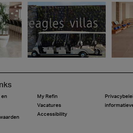
inks
 en
My Refin
Privacybele
Vacatures
informatiev
Accessibility
waarden