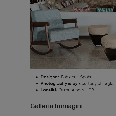
Cersa
Wij zij
oplossi
wereld 
onze st
Hards
Archit
Lyon 
Designer
:
Fabienne Spahn
Photography is by
:
courtesy of Eagles 
Località
: Ouranoupolis - GR
Galleria Immagini