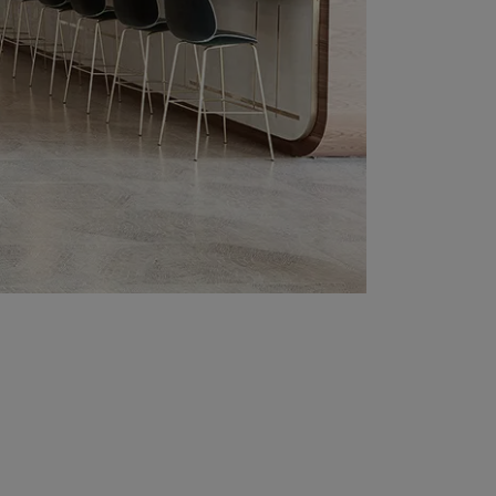
t at Work – Praag 2026
llecties ontdekken tijdens Architect at Work in
chië. Bezoek ons op stand 49 op 17 en 18 juni.
 at Work –
2026