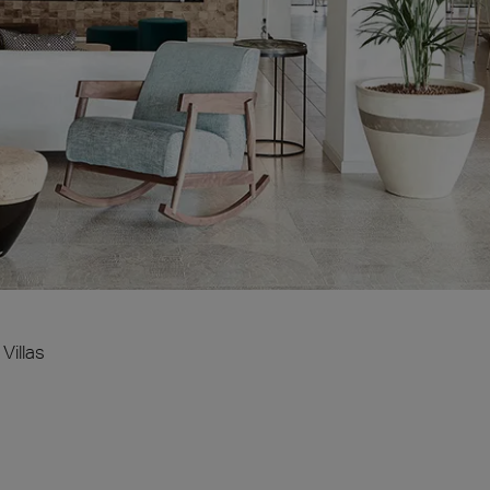
ie 2026
Architec
n aanwezig op Cersaie 2026 met innovatieve keramische
Kom onze co
ngen en onderscheidende ontwerpvoorstellen voor de
Praag, Tsje
van de architectuur. We heten je van harte welkom op
and!
teen
Hout
ect at Work –
Architect at Work –
Architect
2026
Warschau 2026
Brussel 
Villas