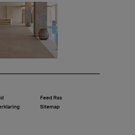
id
Feed Rss
erklaring
Sitemap