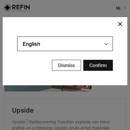
NL
Home
>
Iconic Design
English
Dismiss
Confirm