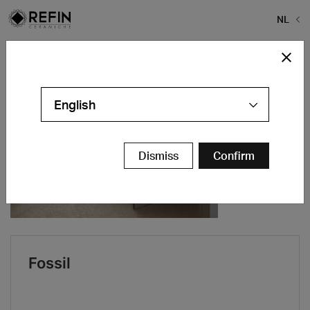
NL
Home
>
Iconic Design
English
Dismiss
Confirm