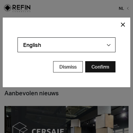
NL
Home
>
Refin Tegels
>
mendini-refin7
mendini-refin7
English
Dismiss
Confirm
Aanbevolen nieuws