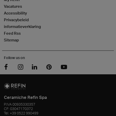
Vacatures
Accessibility
Privacybeleid
informatieverklaring
Feed Rss
Sitemap
Follow us on
Ceramiche Refin Spa
P.IVA
00935330357
CF:
03047170372
Tel.
+39 0522 990499