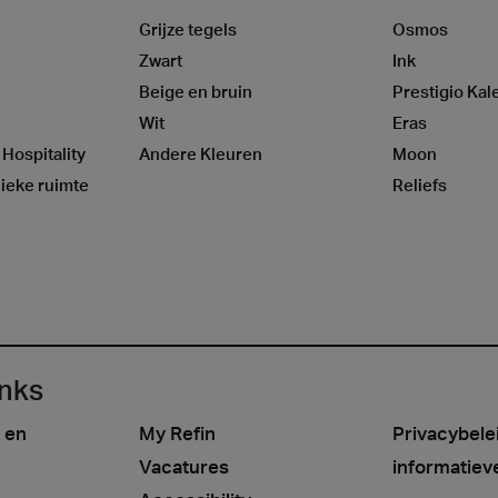
Grijze tegels
Osmos
Zwart
Ink
Beige en bruin
Prestigio Kal
Wit
Eras
 Hospitality
Andere Kleuren
Moon
ieke ruimte
Reliefs
inks
 en
My Refin
Privacybele
Vacatures
informatiev