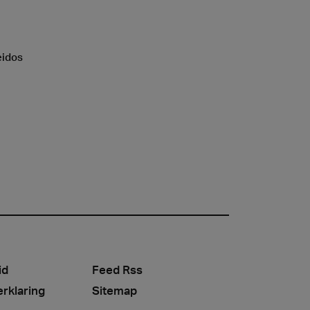
eidos
id
Feed Rss
erklaring
Sitemap