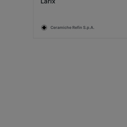
Cersa
Wij zij
oplossi
wereld 
onze st
Hards
Archit
Lyon 