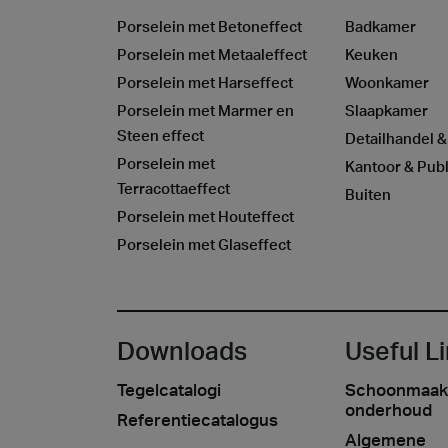
Porselein met Betoneffect
Badkamer
Porselein met Metaaleffect
Keuken
Porselein met Harseffect
Woonkamer
Porselein met Marmer en
Slaapkamer
Steen effect
Detailhandel &
Porselein met
Kantoor & Publ
Terracottaeffect
Buiten
Porselein met Houteffect
Porselein met Glaseffect
Downloads
Useful L
Tegelcatalogi
Schoonmaak
onderhoud
Referentiecatalogus
Algemene