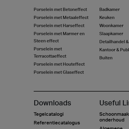
Porselein met Betoneffect
Badkamer
Porselein met Metaaleffect
Keuken
Porselein met Harseffect
Woonkamer
Porselein met Marmer en
Slaapkamer
Steen effect
Detailhandel &
Porselein met
Kantoor & Publ
Terracottaeffect
Buiten
Porselein met Houteffect
Porselein met Glaseffect
Downloads
Useful L
Tegelcatalogi
Schoonmaak
onderhoud
Referentiecatalogus
Algemene