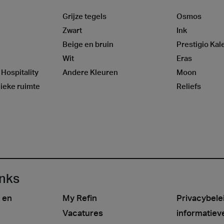
Grijze tegels
Osmos
Zwart
Ink
Beige en bruin
Prestigio Kal
Wit
Eras
 Hospitality
Andere Kleuren
Moon
ieke ruimte
Reliefs
inks
 en
My Refin
Privacybele
Vacatures
informatiev