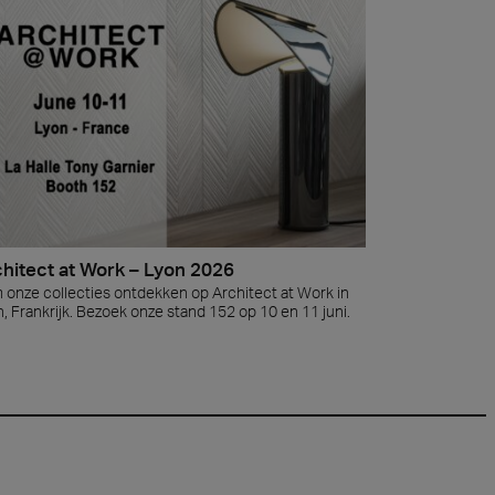
t at Work – Praag 2026
llecties ontdekken tijdens Architect at Work in
chië. Bezoek ons op stand 49 op 17 en 18 juni.
 at Work –
2026
hitect at Work – Lyon 2026
 onze collecties ontdekken op Architect at Work in
, Frankrijk. Bezoek onze stand 152 op 10 en 11 juni.