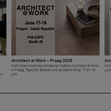
ie 2026
Architec
n aanwezig op Cersaie 2026 met innovatieve keramische
Kom onze co
ngen en onderscheidende ontwerpvoorstellen voor de
Praag, Tsje
van de architectuur. We heten je van harte welkom op
and!
teen
Hout
ect at Work –
Architect at Work –
Architect
2026
Warschau 2026
Brussel 
Architect at Work – Praag 2026
Arc
Kom onze collecties ontdekken tijdens Architect at Work
Kom
in Praag, Tsjechië. Bezoek ons op stand 49 op 17 en 18
Lyon
ur.
juni.