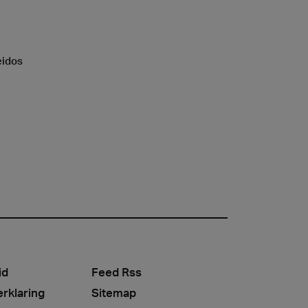
eidos
id
Feed Rss
erklaring
Sitemap