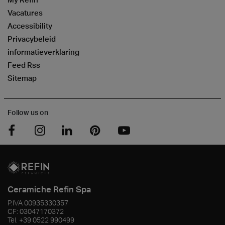
Vacatures
Accessibility
Privacybeleid
informatieverklaring
Feed Rss
Sitemap
Follow us on
Ceramiche Refin Spa
P.IVA
00935330357
CF:
03047170372
Tel.
+39 0522 990499