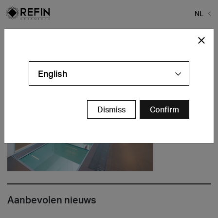
NL
Home
>
Bedrijf
>
15
15
English
Dismiss
Confirm
Aanbevolen nieuws