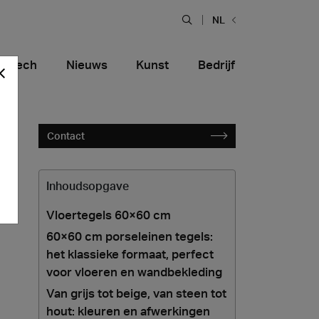
NL
hiTech
Nieuws
Kunst
Bedrijf
Contact
Inhoudsopgave
Vloertegels 60×60 cm
60×60 cm porseleinen tegels:
het klassieke formaat, perfect
Food en restaurants
tiera Garden
Bolero Restaurant
Marmer
voor vloeren en wandbekleding
alfitana
Naklo
Van grijs tot beige, van steen tot
hout: kleuren en afwerkingen