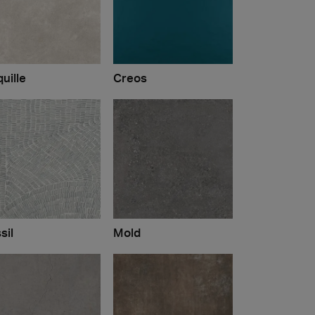
uille
Creos
sil
Mold