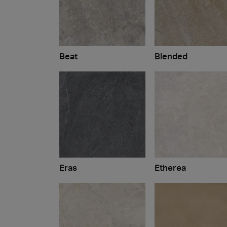
Beat
Blended
Eras
Etherea