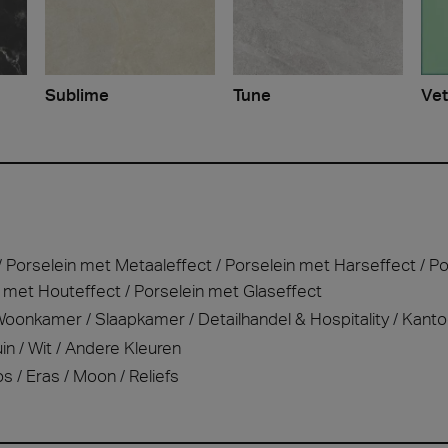
Sublime
Tune
Vet
Porselein met Metaaleffect
Porselein met Harseffect
Po
n met Houteffect
Porselein met Glaseffect
Woonkamer
Slaapkamer
Detailhandel & Hospitality
Kanto
in
Wit
Andere Kleuren
os
Eras
Moon
Reliefs