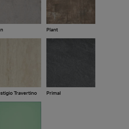
in
Plant
stigio Travertino
Primal