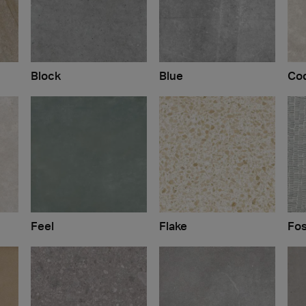
Block
Blue
Coq
Feel
Flake
Fos