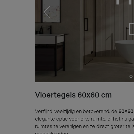
Cersa
Wij zij
oplossi
wereld 
onze st
Hards
Archit
Lyon 
Vloertegels 60x60 cm
Verfijnd, veelzijdig en betoverend, de
60×60 
elegante optie voor elke ruimte, of het nu 
ruimtes te verenigen en ze direct groter te 
mogelijkheden.