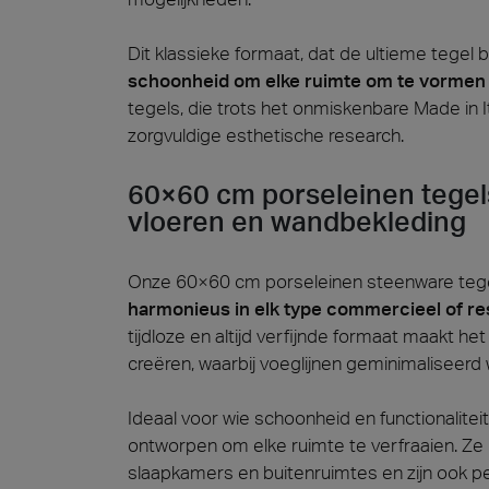
Dit klassieke formaat, dat de ultieme tegel 
schoonheid om elke ruimte om te vormen t
tegels, die trots het onmiskenbare Made in It
zorgvuldige esthetische research.
60×60 cm porseleinen tegels
vloeren en wandbekleding
Onze 60×60 cm porseleinen steenware tegels
harmonieus in elk type commercieel of res
tijdloze en altijd verfijnde formaat maakt 
creëren, waarbij voeglijnen geminimaliseerd 
Ideaal voor wie schoonheid en functionalitei
ontworpen om elke ruimte te verfraaien. Ze 
slaapkamers en buitenruimtes en zijn ook p