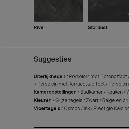
River
Stardust
Suggesties
Uiterlijkheden
Porselein met Betoneffect
Porselein met Terracottaeffect
Porselei
Kameropstellingen
Badkamer
Keuken
Kleuren
Grijze tegels
Zwart
Beige en bru
Vloertegels
Osmos
Ink
Prestigio Kaleid