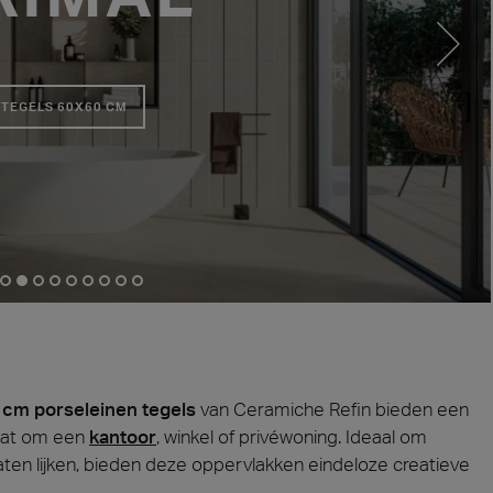
ie 2026
Architec
n aanwezig op Cersaie 2026 met innovatieve keramische
Kom onze co
ngen en onderscheidende ontwerpvoorstellen voor de
Praag, Tsje
TEGELS 60X60 CM
van de architectuur. We heten je van harte welkom op
and!
teen
Hout
ect at Work –
Architect at Work –
Architect
2026
Warschau 2026
Brussel 
cm porseleinen tegels
van Ceramiche Refin bieden een
gaat om een
kantoor
, winkel of privéwoning. Ideaal om
laten lijken, bieden deze oppervlakken eindeloze creatieve