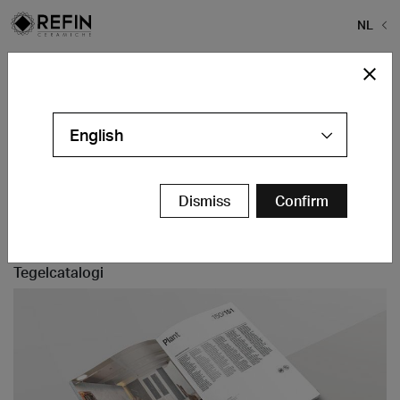
NL
Home
>
Tegels 22,5×90 cm
Tegels 22,5x90 cm
English
Vloertegels 22,5x90 cm
Dismiss
Confirm
Contact
Tegelcatalogi