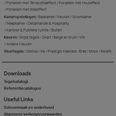
Porselein met Terracottaeffect
Porselein met Houteffect
Porselein met Glaseffect
Kameropstellingen
Badkamer
Keuken
Woonkamer
Slaapkamer
Detailhandel & Hospitality
Kantoor & Publieke ruimte
Buiten
Kleuren
Grijze tegels
Zwart
Beige en bruin
Wit
Andere Kleuren
Vloertegels
Osmos
Ink
Prestigio Kaleidos
Eras
Moon
Reliefs
Downloads
Tegelcatalogi
Referentiecatalogus
Useful Links
Schoonmaak en onderhoud
Algemene verkoopvoorwaarden