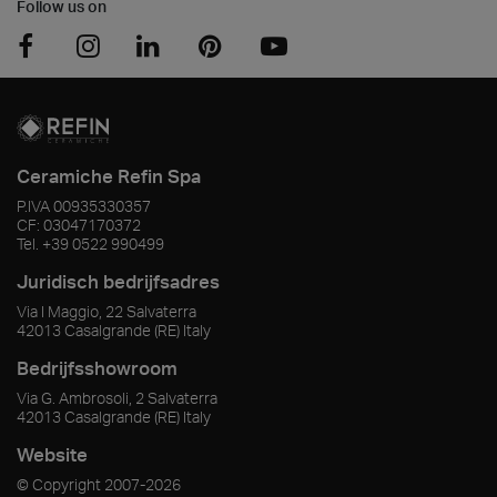
Follow us on
Ceramiche Refin Spa
P.IVA
00935330357
CF:
03047170372
Tel.
+39 0522 990499
Juridisch bedrijfsadres
Via I Maggio, 22 Salvaterra
42013
Casalgrande
(RE)
Italy
Bedrijfsshowroom
Via G. Ambrosoli, 2 Salvaterra
42013
Casalgrande
(RE)
Italy
Website
© Copyright
2007-2026