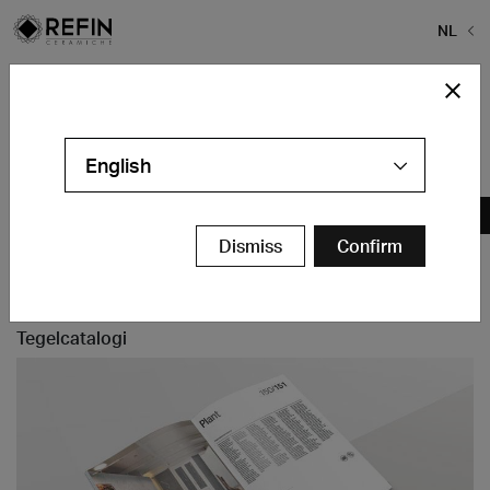
NL
Home
>
NL-effetto-cemento
NL-effetto-cemento
English
Contact
Dismiss
Confirm
Tegelcatalogi