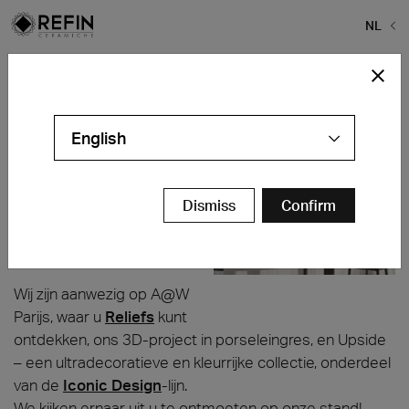
NL
Home
>
Nieuws
>
Architect at Work – Parijs 2025
Architect at Work – Parijs 2025
English
Grande Halle De La
Villette
Parijs – Frankrijk
Dismiss
Confirm
5 en 6 november
Stand 168
Wij zijn aanwezig op A@W
Parijs, waar u
Reliefs
kunt
ontdekken, ons 3D-project in porseleingres, en Upside
– een ultradecoratieve en kleurrijke collectie, onderdeel
van de
Iconic Design
-lijn.
We kijken ernaar uit u te ontmoeten op onze stand!