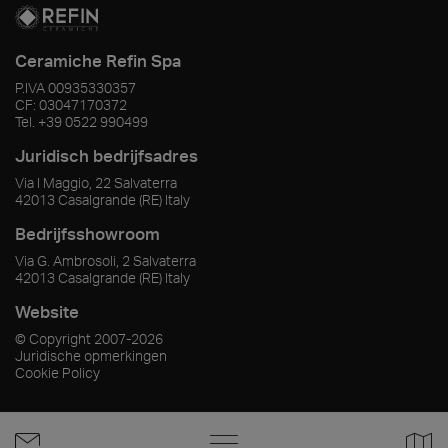
Ceramiche Refin Spa
P.IVA
00935330357
CF:
03047170372
Tel.
+39 0522 990499
Juridisch bedrijfsadres
Via I Maggio, 22 Salvaterra
42013
Casalgrande
(RE)
Italy
Bedrijfsshowroom
Via G. Ambrosoli, 2 Salvaterra
42013
Casalgrande
(RE)
Italy
Website
© Copyright
2007-2026
Juridische opmerkingen
Cookie Policy