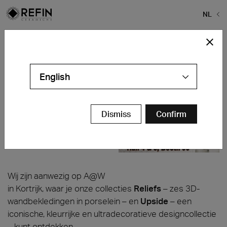
NL
Home
>
Nieuws
>
Architect at Work – Kortrijk
Architect at Work – Kortrijk
English
Kortrijk Xpo
Kortrijk, België
15 en 16 mei
Dismiss
Confirm
Hal 4 & 5 – Stand 96
Wij zijn aanwezig op A@W
in Kortrijk, waar je onze collecties
Reliefs
– zes 3D-
wandbekledingen in porselein – en
Upside
– een
iconische, kleurrijke en ultradecoratieve designcollectie
– kunt ontdekken.