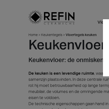
Vloer
Home
>
Keukentegels
>
Vloertegels keuken
Keukenvloer
Uiterlijkheden
Kwaliteit
Highlights
BIM
Nieuws
Refin DTS – Daring Art
Bedrijf
Alle Pr
Ontdek 
Explorations
Kameropstellingen
Waarom kiezen voor
Wonen
Large Slabs
Refin Experience
keramiek?
Metamorphoses by
Keukenvloer: de onmiskenba
Kleuren
Detailhandel
Maatwerk Dikke Tegels
Duurzaamheid
Oliver Laric 2025
Formaten
Food en restaurants
Leginstructies
Made in Italy
De keuken is een levendige ruimte
, waar d
Glint by Quayola 2024
samenzijn plaatsvinden. In deze centrale rui
Kantoren en
Certificaten
Routebeschrijving
rol: hij moet betrouwbaarheid op lange termi
Detailh
showrooms
Alle Collecties
Veiligheidsinformatieblad
Contact
meubilair, de volumes en de omringende mate
Quell
Iconi
Albigna
eisen te voldoen.
Hospitality
De technische eigenschappen gaan hand in h
Publieke ruimte