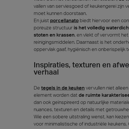
vallen van serviesgoed of keukengerei zijn 
moet kunnen doorstaan.
En juist
porcellanato
biedt hiervoor een con
poreuze structuur
is het volledig waterdic
stoten en krassen
, en vlekt of vervormt he
reinigingsmiddelen. Daarnaast is het onderho
oppervlak gaaf, hygiënisch en onberispelijk 
Inspiraties, texturen en afw
verhaal
De
tegels in de keuken
vervullen niet allee
element worden dat
de ruimte karakterisee
dan ook geïnspireerd op natuurlijke materia
nuances, texturen en details met getrouwhe
Wie een sobere uitstraling wenst, kan kieze
voor minimalistische of industriële keukens