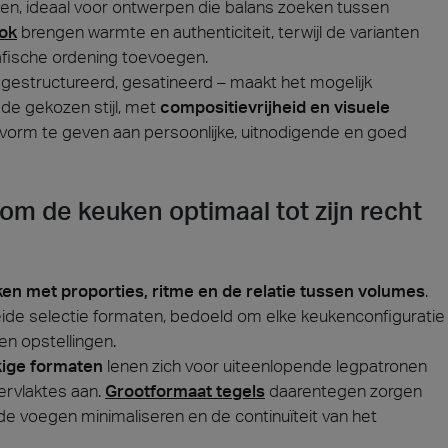
en, ideaal voor ontwerpen die balans zoeken tussen
ook
brengen warmte en authenticiteit, terwijl de varianten
fische ordening toevoegen.
gestructureerd, gesatineerd – maakt het mogelijk
 de gekozen stijl, met
compositievrijheid en visuele
m vorm te geven aan persoonlijke, uitnodigende en goed
m de keuken optimaal tot zijn recht
en met proporties, ritme en de relatie tussen volumes
.
ide selectie formaten, bedoeld om elke keukenconfiguratie
en opstellingen.
ekige formaten
lenen zich voor uiteenlopende legpatronen
ervlaktes aan.
Grootformaat tegels
daarentegen zorgen
 de voegen minimaliseren en de continuïteit van het