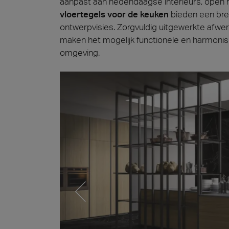
aanpast aan hedendaagse interieurs, open 
vloertegels voor de keuken
bieden een bre
ontwerpvisies. Zorgvuldig uitgewerkte afwer
Cersa
maken het mogelijk functionele en harmoni
Wij zij
oplossi
omgeving.
wereld 
onze st
Amb_Prestigio_Marquinia_Lucido_75x150
Hards
Archit
Lyon 