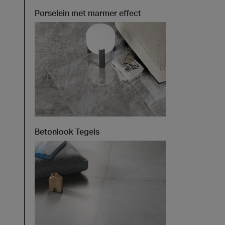
Porselein met marmer effect
t at Work – Praag 2026
llecties ontdekken tijdens Architect at Work in
chië. Bezoek ons op stand 49 op 17 en 18 juni.
Beat_Kit_Carved_Almond_60x120_Matt-Pro_Creos_Bride
 at Work –
2026
Betonlook Tegels