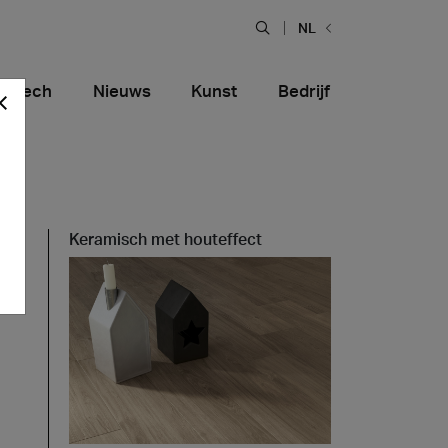
NL
hiTech
Nieuws
Kunst
Bedrijf
Keramisch met houteffect
Food en restaurants
tiera Garden
Bolero Restaurant
Marmer
alfitana
Naklo