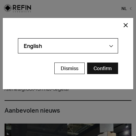
NL
Home
>
Refin Tegels
>
#Great solutions for surfaces
#Great solutions for surfaces
English
Dismiss
Confirm
/series/groot-format-tegels/
Aanbevolen nieuws