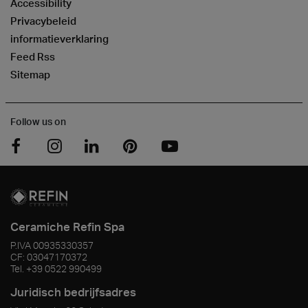
Accessibility
Privacybeleid
informatieverklaring
Feed Rss
Sitemap
Follow us on
Ceramiche Refin Spa
P.IVA
00935330357
CF:
03047170372
Tel.
+39 0522 990499
Juridisch bedrijfsadres