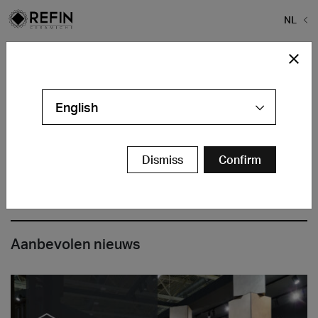
NL
Home
>
Refin Tegels
>
kaleidos hp
kaleidos hp
English
Dismiss
Confirm
Aanbevolen nieuws