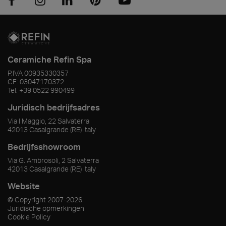
Ceramiche Refin Spa
P.IVA
00935330357
CF:
03047170372
Tel.
+39 0522 990499
Juridisch bedrijfsadres
Via I Maggio, 22 Salvaterra
42013
Casalgrande
(RE)
Italy
Bedrijfsshowroom
Via G. Ambrosoli, 2 Salvaterra
42013
Casalgrande
(RE)
Italy
Website
© Copyright
2007-2026
Juridische opmerkingen
Cookie Policy