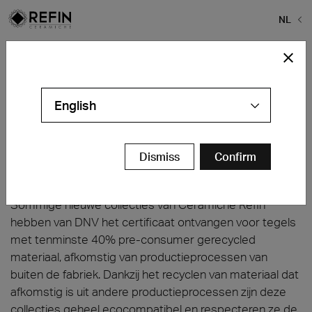
NL
Home
>
Kwaliteit
>
Leed
Leed: green tiles
English
Dismiss
Confirm
Green Tiles: 40% pre-consumer
Sommige nieuwe collecties van Ceramiche Refin
hebben van DNV het certificaat ontvangen voor tegels
met tenminste 40% pre-consumer gerecycled
materiaal, afkomstig van productieprocessen van
buiten de fabriek. Dankzij het recyclen van materiaal dat
afkomstig is uit andere productieprocessen zijn deze
collecties geheel ecocompatibel en respecteren ze de