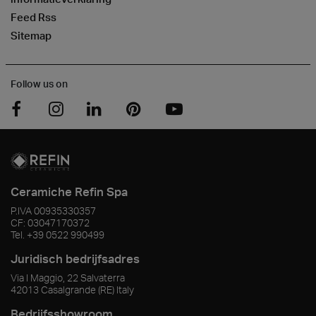
Feed Rss
Sitemap
Follow us on
Ceramiche Refin Spa
P.IVA
00935330357
CF:
03047170372
Tel.
+39 0522 990499
Juridisch bedrijfsadres
Via I Maggio, 22 Salvaterra
42013
Casalgrande
(RE)
Italy
Bedrijfsshowroom