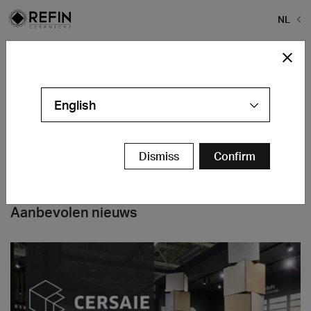
NL
Home
>
Bedrijf
>
wecare
wecare
English
Dismiss
Confirm
Aanbevolen nieuws