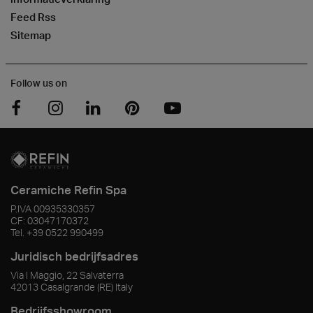
Feed Rss
Sitemap
Follow us on
Ceramiche Refin Spa
P.IVA
00935330357
CF:
03047170372
Tel.
+39 0522 990499
Juridisch bedrijfsadres
Via I Maggio, 22 Salvaterra
42013
Casalgrande
(RE)
Italy
Bedrijfsshowroom