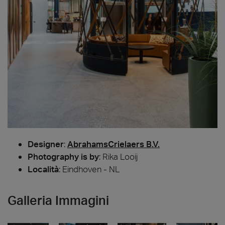
Designer
:
AbrahamsCrielaers B.V.
Photography is by
:
Rika Looij
Località
: Eindhoven - NL
Galleria Immagini