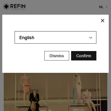
NL
Home
>
Stefanel
Stefanel
English
Dusseldorf - DE
Contact
Dismiss
Confirm